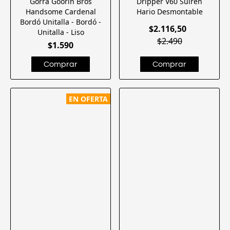
Gorra Goorin Bros
Dripper V60 Suiren
Handsome Cardenal
Hario Desmontable
Bordó Unitalla - Bordó -
$2.116,50
Unitalla - Liso
$2.490
$1.590
EN OFERTA